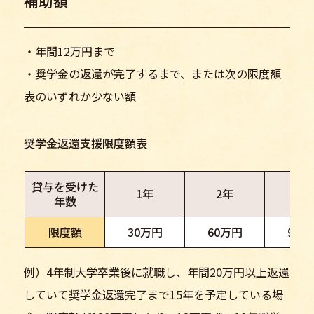
補助額
・年間12万円まで
・奨学金の返還が完了するまで、または次の限度額
表のいずれか少ない額
奨学金返還支援限度額表
貸与を受けた
1年
2年
3年
年数
限度額
30万円
60万円
90万
例）4年制大学卒業後に就職し、年間20万円以上返還
していて奨学金返還完了まで15年を予定している場