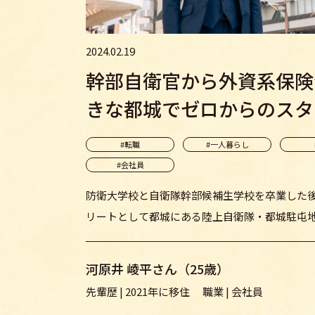
2024.02.19
幹部自衛官から外資系保険
きな都城でゼロからのスタ･
#転職
#一人暮らし
#会社員
防衛大学校と自衛隊幹部候補生学校を卒業した
リートとして都城にある陸上自衛隊・都城駐屯地
河原井 崚平さん（25歳）
先輩歴 | 2021年に移住 職業 | 会社員