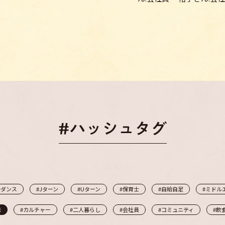
#ダンス
#Jターン
#Uターン
#保育士
#自給自足
#ミドル
味
#カルチャー
#二人暮らし
#会社員
#コミュニティ
#飲