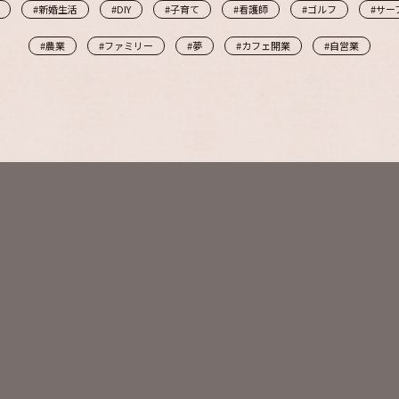
#新婚生活
#DIY
#子育て
#看護師
#ゴルフ
#サー
#農業
#ファミリー
#夢
#カフェ開業
#自営業