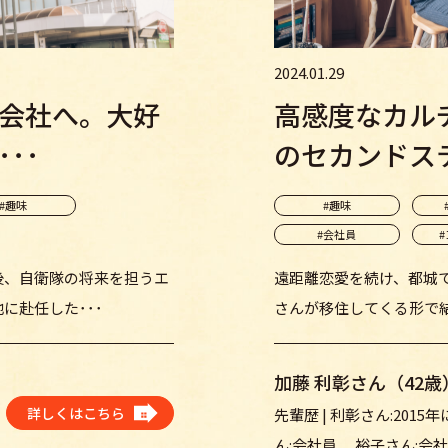
2024.01.29
会社へ。大好
高感度なカル
･･
のセカンドス
#趣味
#趣味
#会社員
後、自衛隊の将来を担うエ
遠距離恋愛を続け、都城
に赴任した･･･
さんが移住してくる形で結
加藤 利彰さん（42
詳しくはこちら
先輩歴 | 利彰さん:2015
ん:会社員 裕子さん:会