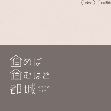
#幸せ
#大家族