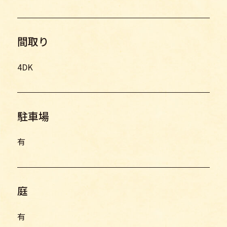
間取り
4DK
駐車場
有
庭
有