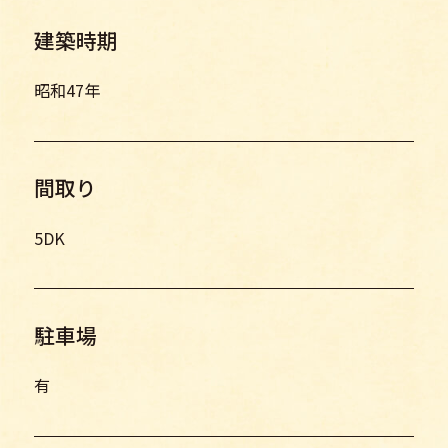
建築時期
昭和47年
間取り
5DK
駐車場
有