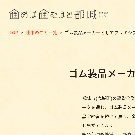
TOP
>
仕事のこと一覧
>
ゴム製品メーカーとしてフレキシ
ゴム製品メー
都城市(高城町)の誘致企
ークを通じ、ゴム製品メ
黒字経営を続けて居り、
む事ができます。
開発部門も整備し、新商