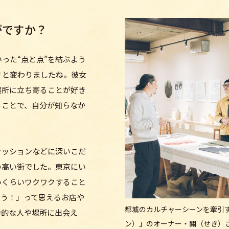
がですか？
った“点と点”を結ぶよう
リと変わりましたね。彼女
場所に立ち寄ることが好き
ることで、自分が知らなか
。
ァッションなどに深いこだ
の高い街でした。東京にい
いくらいワクワクすること
そう！」って思えるお店や
都城のカルチャーシーンを牽引す
力的な人や場所に出会え
ン）」のオーナー・關（せき）