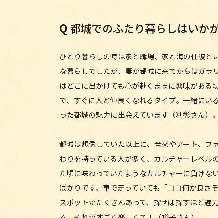
Q
都城でのふたり暮らしはいか
ひとり暮らしの時は家と職場、家と海の往復とい
な暮らしでしたが、妻が都城に来てからはガラ
はどこに出かけても心が赴くままに興味がある
で、すぐに人と仲良くなれるタイプ。一緒にい
った都城の魅力に出会えています（利彰さん）
都城は想像していた以上に、音楽やアート、フ
わりを持っている人が多く、カルチャーレベル
た頃に味わっていたようなカルチャーに負けな
ばかりです。車で走っていても「ココ何か良さ
スポットがたくさんあって、探せば探すほど魅
る。それがすごく楽しくて！（裕子さん）。